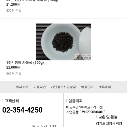
21,200원
630원 적립
19년 원미 차화석 (100g)
22,000원
660원 적립
회사소개
이용약관
개인정보취급방침
이용안내
제휴문의
l
고객센터
l
입금계좌
예금주명 : ㈜ 휴코퍼레이션
02-354-4250
기업은행: 969-029908-04-018
l
교환 및 환불
경기도 고양시 덕양
월-금 오전 10:00 -