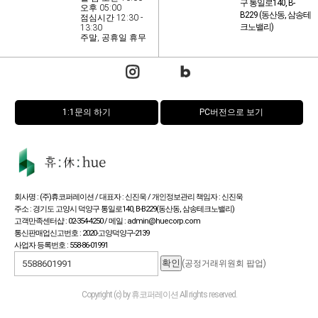
구 통일로140, B-
오후 05:00
B229 (동산동, 삼송테
점심시간 12:30 -
크노밸리)
13:30
주말, 공휴일 휴무
1:1문의 하기
PC버전으로 보기
회사명 : (주)휴코퍼레이션 / 대표자 : 신진욱 / 개인정보관리 책임자 : 신진욱
주소 : 경기도 고양시 덕양구 통일로140, B-B229(동산동, 삼송테크노밸리)
고객만족센터샵 : 02-354-4250 / 메일 : admin@huecorp.com
통신판매업신고번호 : 2020-고양덕양구-2139
사업자 등록번호 : 558-86-01991
(공정거래위원회 팝업)
Copyright (c) by 휴코퍼레이션 All rights reserved.