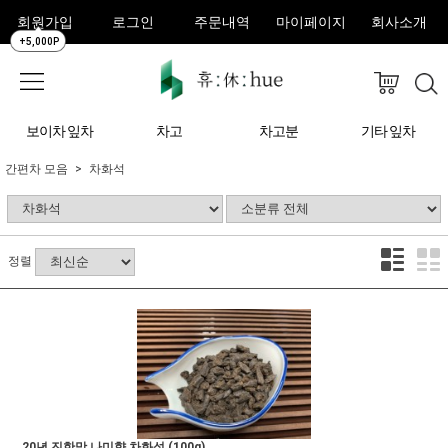
회원가입
로그인
주문내역
마이페이지
회사소개
+5,000P
보이차 잎차
차고
차고분
기타 잎차
간편차 모음
차화석
정렬
20년 진한맛 나미향 차화석 (100g)