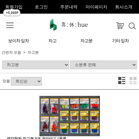
회원가입
로그인
주문내역
마이페이지
회사소개
+5,000P
보이차 잎차
차고
차고분
기타 잎차
간편차 모음
차고분
정렬
명양천하 차고분 5개 골라담기 (종류