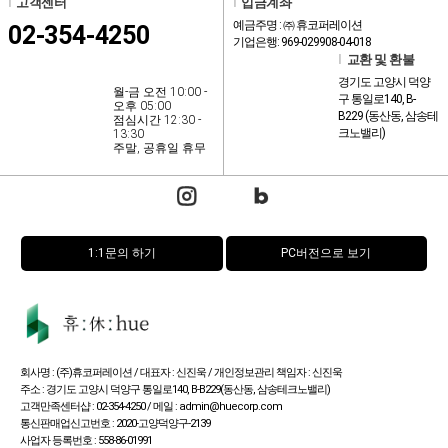
l
고객센터
l
입금계좌
예금주명 : ㈜ 휴코퍼레이션
02-354-4250
기업은행: 969-029908-04-018
l
교환 및 환불
경기도 고양시 덕양
월-금 오전 10:00 -
구 통일로140, B-
오후 05:00
B229 (동산동, 삼송테
점심시간 12:30 -
크노밸리)
13:30
주말, 공휴일 휴무
1:1문의 하기
PC버전으로 보기
회사명 : (주)휴코퍼레이션 / 대표자 : 신진욱 / 개인정보관리 책임자 : 신진욱
주소 : 경기도 고양시 덕양구 통일로140, B-B229(동산동, 삼송테크노밸리)
고객만족센터샵 : 02-354-4250 / 메일 : admin@huecorp.com
통신판매업신고번호 : 2020-고양덕양구-2139
사업자 등록번호 : 558-86-01991