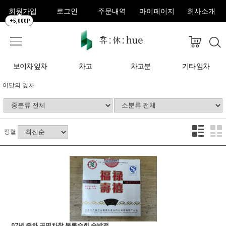
회원가입
로그인
주문내역
마이페이지
회사소개
+5,000P
보이차 잎차
차고
차고분
기타 잎차
이달의 잎차
정렬
07년 중차 곤명차창 복록수희 숙방전