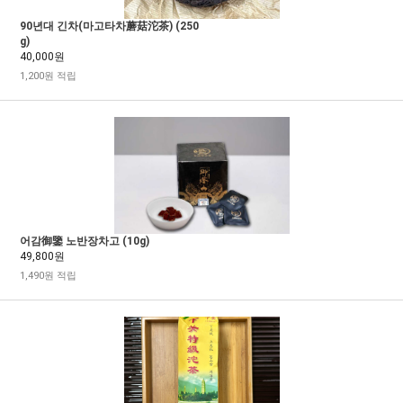
90년대 긴차(마고타차蘑菇沱茶) (250
g)
40,000원
1,200원 적립
어감御鑒 노반장차고 (10g)
49,800원
1,490원 적립