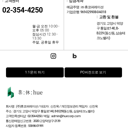
l
고객센터
l
입금계좌
예금주명 : ㈜ 휴코퍼레이션
02-354-4250
기업은행: 969-029908-04-018
l
교환 및 환불
경기도 고양시 덕양
월-금 오전 10:00 -
구 통일로140, B-
오후 05:00
B229 (동산동, 삼송테
점심시간 12:30 -
크노밸리)
13:30
주말, 공휴일 휴무
1:1문의 하기
PC버전으로 보기
회사명 : (주)휴코퍼레이션 / 대표자 : 신진욱 / 개인정보관리 책임자 : 신진욱
주소 : 경기도 고양시 덕양구 통일로140, B-B229(동산동, 삼송테크노밸리)
고객만족센터샵 : 02-354-4250 / 메일 : admin@huecorp.com
통신판매업신고번호 : 2020-고양덕양구-2139
사업자 등록번호 : 558-86-01991