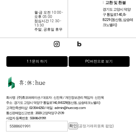
l
교환 및 환불
경기도 고양시 덕양
월-금 오전 10:00 -
구 통일로140, B-
오후 05:00
B229 (동산동, 삼송테
점심시간 12:30 -
크노밸리)
13:30
주말, 공휴일 휴무
1:1문의 하기
PC버전으로 보기
회사명 : (주)휴코퍼레이션 / 대표자 : 신진욱 / 개인정보관리 책임자 : 신진욱
주소 : 경기도 고양시 덕양구 통일로140, B-B229(동산동, 삼송테크노밸리)
고객만족센터샵 : 02-354-4250 / 메일 : admin@huecorp.com
통신판매업신고번호 : 2020-고양덕양구-2139
사업자 등록번호 : 558-86-01991
(공정거래위원회 팝업)