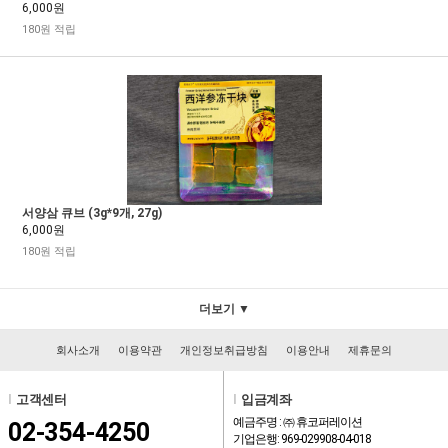
6,000원
180원 적립
서양삼 큐브 (3g*9개, 27g)
6,000원
180원 적립
더보기 ▼
회사소개
이용약관
개인정보취급방침
이용안내
제휴문의
l
고객센터
l
입금계좌
예금주명 : ㈜ 휴코퍼레이션
02-354-4250
기업은행: 969-029908-04-018