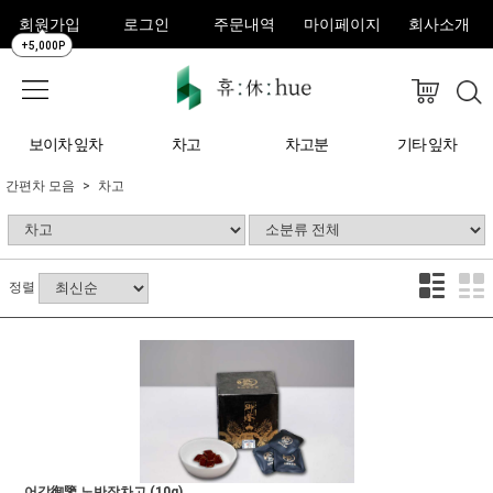
회원가입
로그인
주문내역
마이페이지
회사소개
+5,000P
보이차 잎차
차고
차고분
기타 잎차
간편차 모음
차고
정렬
어감御鑒 노반장차고 (10g)