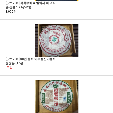
[맛보기차] 복록수희 & 엘릭서 차고 6
종 샘플러 (1g*6개)
3,000원
[맛보기차] 08년 중차 이무정산야생차
진장품 (10g)
(품절)