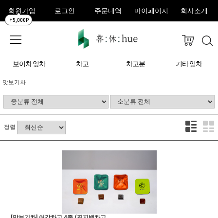
회원가입
로그인
주문내역
마이페이지
회사소개
+5,000P
보이차 잎차
차고
차고분
기타 잎차
맛보기차
정렬
[맛보기차] 어감차고 4종 (진피백차고,