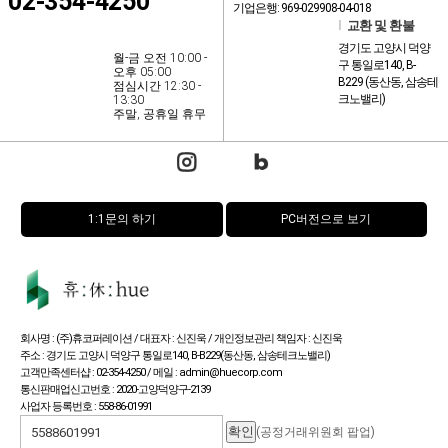
02-354-4250
기업은행: 969-029908-04-018
l
교환 및 환불
경기도 고양시 덕양
월-금 오전 10:00 -
구 통일로140, B-
오후 05:00
B229 (동산동, 삼송테
점심시간 12:30 -
크노밸리)
13:30
주말, 공휴일 휴무
1:1문의 하기
PC버전으로 보기
회사명 : (주)휴코퍼레이션 / 대표자 : 신진욱 / 개인정보관리 책임자 : 신진욱
주소 : 경기도 고양시 덕양구 통일로140, B-B229(동산동, 삼송테크노밸리)
고객만족센터샵 : 02-354-4250 / 메일 : admin@huecorp.com
통신판매업신고번호 : 2020-고양덕양구-2139
사업자 등록번호 : 558-86-01991
(공정거래위원회 팝업)