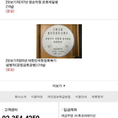
[맛보기차] 07년 영순차창 은호제일병
(10g)
(품절)
[맛보기차]25년 대한민국헌정회복기
념병차(궁정금호공병) (10g)
(품절)
더보기 ▼
회사소개
이용약관
개인정보취급방침
이용안내
제휴문의
l
고객센터
l
입금계좌
예금주명 : ㈜ 휴코퍼레이션