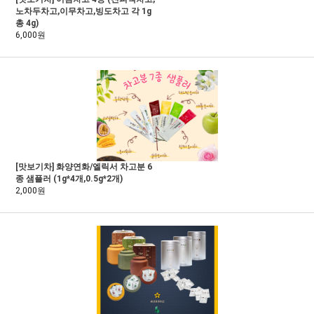
노차두차고,이무차고,빙도차고 각 1g
총 4g)
6,000원
[맛보기차] 화양연화/엘릭서 차고분 6
종 샘플러 (1g*4개,0.5g*2개)
2,000원