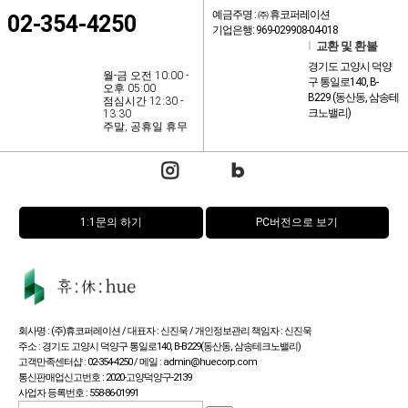
예금주명 : ㈜ 휴코퍼레이션
02-354-4250
기업은행: 969-029908-04-018
l
교환 및 환불
경기도 고양시 덕양
월-금 오전 10:00 -
구 통일로140, B-
오후 05:00
B229 (동산동, 삼송테
점심시간 12:30 -
크노밸리)
13:30
주말, 공휴일 휴무
1:1문의 하기
PC버전으로 보기
회사명 : (주)휴코퍼레이션 / 대표자 : 신진욱 / 개인정보관리 책임자 : 신진욱
주소 : 경기도 고양시 덕양구 통일로140, B-B229(동산동, 삼송테크노밸리)
고객만족센터샵 : 02-354-4250 / 메일 : admin@huecorp.com
통신판매업신고번호 : 2020-고양덕양구-2139
사업자 등록번호 : 558-86-01991