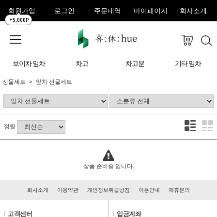
회원가입
로그인
주문내역
마이페이지
회사소개
+5,000P
보이차 잎차
차고
차고분
기타 잎차
선물세트
잎차 선물세트
정렬
상품 준비중 입니다.
회사소개
이용약관
개인정보취급방침
이용안내
제휴문의
l
고객센터
l
입금계좌