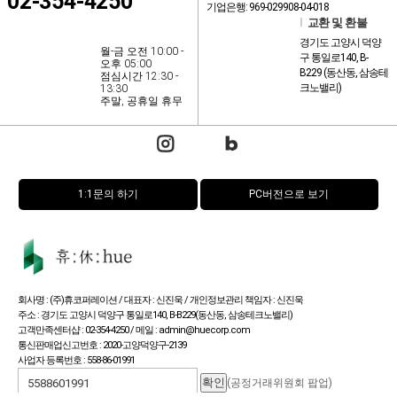
02-354-4250
기업은행: 969-029908-04-018
l
교환 및 환불
경기도 고양시 덕양
월-금 오전 10:00 -
구 통일로140, B-
오후 05:00
B229 (동산동, 삼송테
점심시간 12:30 -
크노밸리)
13:30
주말, 공휴일 휴무
1:1문의 하기
PC버전으로 보기
회사명 : (주)휴코퍼레이션 / 대표자 : 신진욱 / 개인정보관리 책임자 : 신진욱
주소 : 경기도 고양시 덕양구 통일로140, B-B229(동산동, 삼송테크노밸리)
고객만족센터샵 : 02-354-4250 / 메일 : admin@huecorp.com
통신판매업신고번호 : 2020-고양덕양구-2139
사업자 등록번호 : 558-86-01991
(공정거래위원회 팝업)