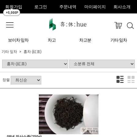
회원가입
로그인
주문내역
마이페이지
회사소개
+5,000P
보이차 잎차
차고
차고분
기타 잎차
기타 잎차
홍차 (紅茶)
정렬
08년 정산소종(250g)