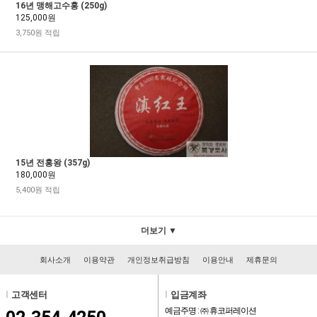
16년 맹해고수홍 (250g)
125,000원
3,750원 적립
15년 전홍왕 (357g)
180,000원
5,400원 적립
더보기 ▼
회사소개
이용약관
개인정보취급방침
이용안내
제휴문의
l
고객센터
l
입금계좌
예금주명 : ㈜ 휴코퍼레이션