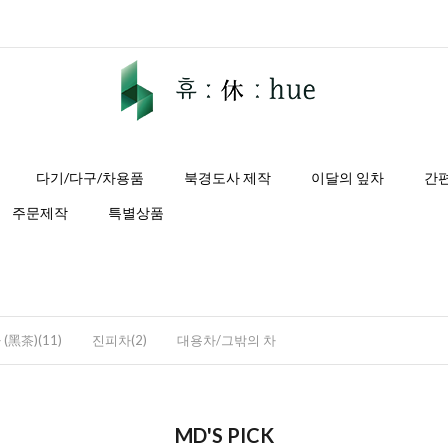
다기/다구/차용품
북경도사 제작
이달의 잎차
간
주문제작
특별상품
(黑茶)(11)
진피차(2)
대용차/그밖의 차
MD'S PICK