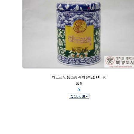
최고급 민동소종 홍차 (특급) (100g)
품절