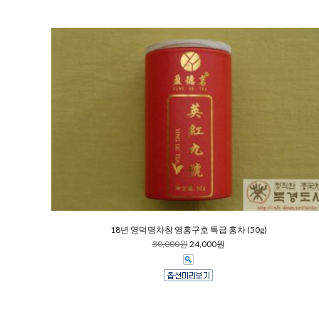
18년 영덕명차창 영홍구호 특급 홍차 (50g)
30,000원
24,000원