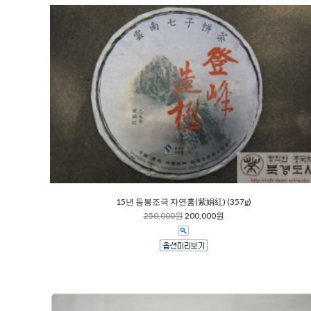
15년 등봉조극 자연홍(紫娟紅) (357g)
250,000원
200,000원