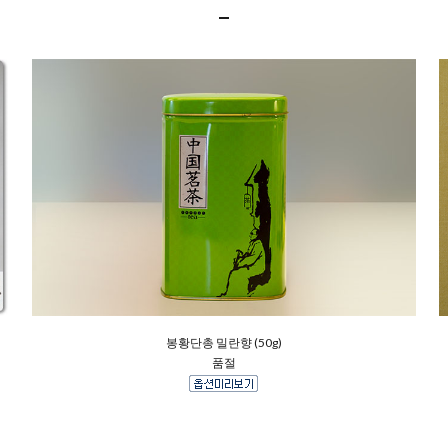
봉황단총 밀란향 (50g)
품절