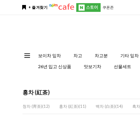
쿠폰존
+ 즐겨찾기
보이차 잎차
차고
차고분
기타 잎차
26년 입고 신상품
맛보기차
선물세트
홍차 (紅茶)
청차 (靑茶)(12)
홍차 (紅茶)(11)
백차 (白茶)(14)
흑차 