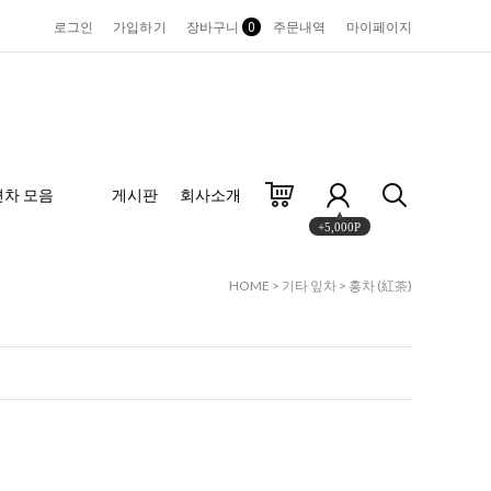
로그인
가입하기
장바구니
0
주문내역
마이페이지
편차 모음
게시판
회사소개
+5,000P
HOME
>
기타 잎차
>
홍차 (紅茶)