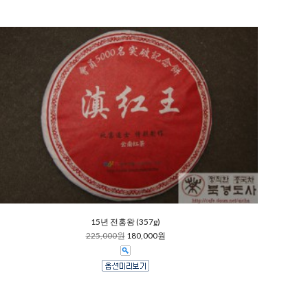
15년 전홍왕 (357g)
225,000원
180,000원