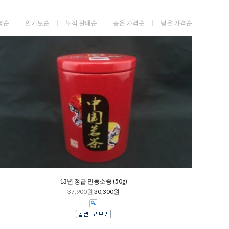
명순
인기도순
누적 판매순
높은 가격순
낮은 가격순
13년 정급 민동소종 (50g)
37,900원
30,300원