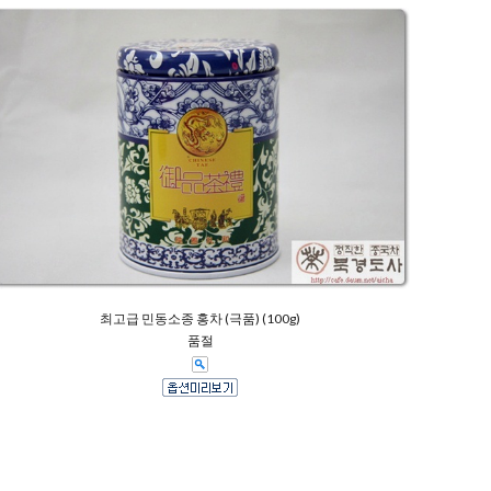
최고급 민동소종 홍차 (극품) (100g)
품절