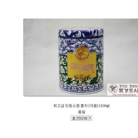
최고급 민동소종 홍차 (극품) (100g)
품절