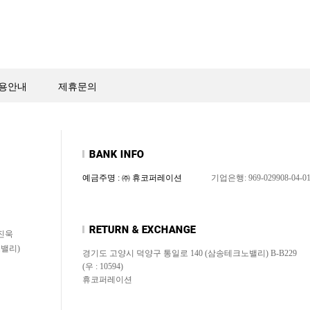
용안내
제휴문의
예금주명 : ㈜ 휴코퍼레이션
기업은행: 969-029908-04-0
신진욱
노밸리)
경기도 고양시 덕양구 통일로 140 (삼송테크노밸리) B-B229
(우 : 10594)
휴코퍼레이션