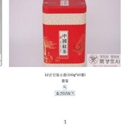
12년 민동소종(100g*65통)
품절
1