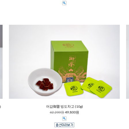
총
어감御鑒 빙도차고 (10g)
62,200원
49,800원