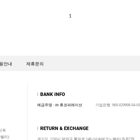
1
용안내
제휴문의
예금주명 : ㈜ 휴코퍼레이션
기업은행: 969-029908-04-0
신진욱
노밸리)
경기도 고양시 덕양구 통일로 140 (삼송테크노밸리) B-B229