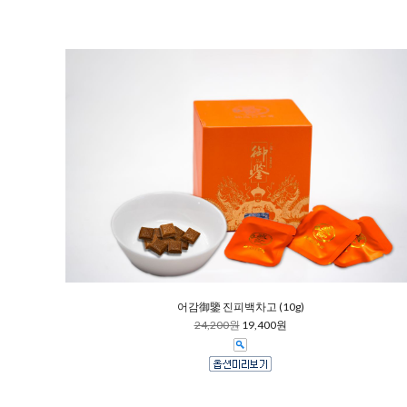
어감御鑒 진피백차고 (10g)
24,200원
19,400원