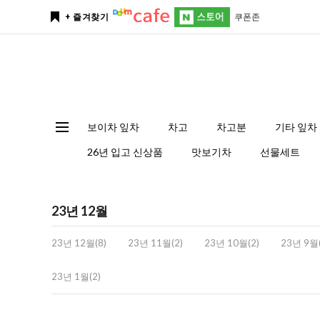
쿠폰존
+ 즐겨찾기
보이차 잎차
차고
차고분
기타 잎차
26년 입고 신상품
맛보기차
선물세트
23년 12월
23년 12월(8)
23년 11월(2)
23년 10월(2)
23년 9월(
23년 1월(2)