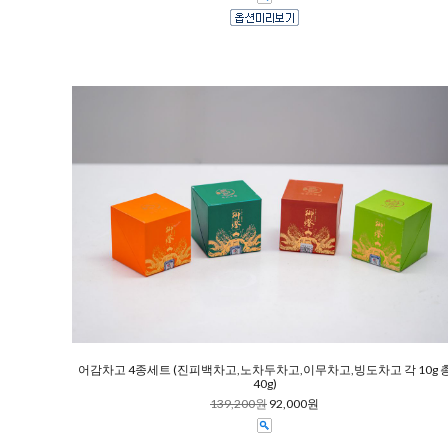
어감차고 4종세트 (진피백차고,노차두차고,이무차고,빙도차고 각 10g 
40g)
139,200원
92,000원