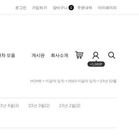
로그인
가입하기
장바구니
0
주문내역
마이페이지
편차 모음
게시판
회사소개
+5,000P
HOME
>
이달의 잎차
>
2023 이달의 잎차
>
23년 12월
3년 4월(2)
23년 3월(2)
23년 2월(2)