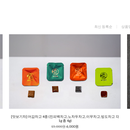
최신 등록순
상품
[맛보기차] 어감차고 4종 (진피백차고,노차두차고,이무차고,빙도차고 각
1g 총 4g)
15,000원
6,000원