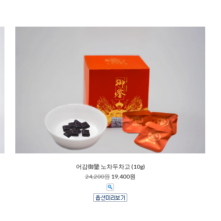
어감御鑒 노차두차고 (10g)
24,200원
19,400원