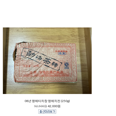
08년 맹해타차창 맹해차전 (250g)
52,500원
42,000원