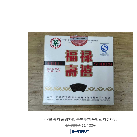
07년 중차 곤명차창 복록수희 숙방전차 (100g)
14,900원
11,400원