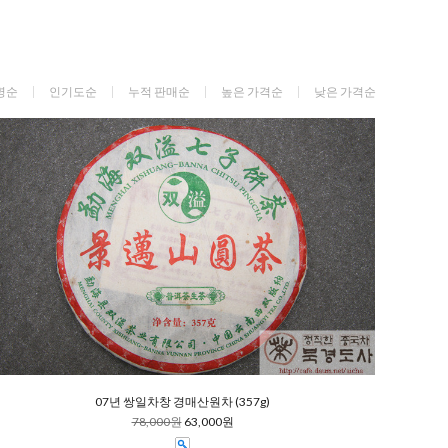
명순
인기도순
누적 판매순
높은 가격순
낮은 가격순
07년 쌍일차창 경매산원차 (357g)
78,000원
63,000원