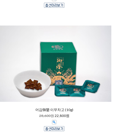
어감御鑒 이무차고 (10g)
28,600원
22,800원