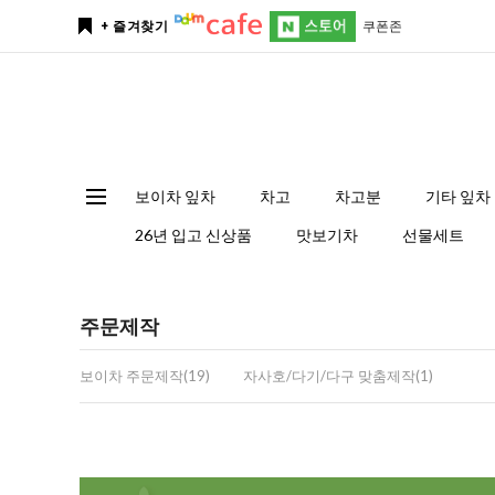
쿠폰존
+ 즐겨찾기
보이차 잎차
차고
차고분
기타 잎차
26년 입고 신상품
맛보기차
선물세트
주문제작
보이차 주문제작(19)
자사호/다기/다구 맞춤제작(1)