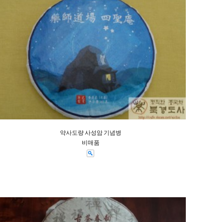
약사도량 사성암 기념병
비매품