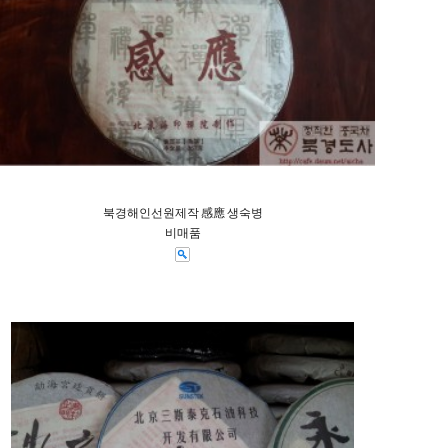
북경해인선원제작 感應 생숙병
비매품