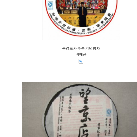
북경도사 수록 기념병차
비매품