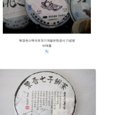
북경썬스텍석유과기개발유한공사 기념병
비매품