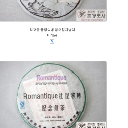
최고급 궁정숙병 경오칠자병차
비매품