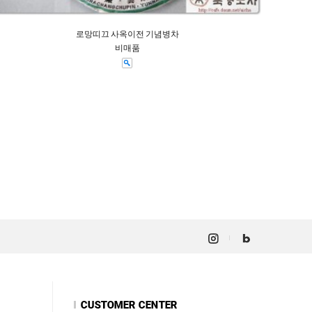
로망띠끄 사옥이전 기념병차
비매품