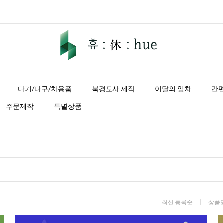
다기/다구/차용품
북경도사 제작
이달의 잎차
간
주문제작
특별상품
최신 등록순
상품