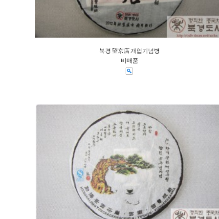
북경 望京店 개업기념병
비매품