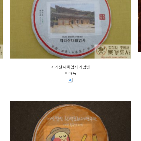
지리산 대화엄사 기념병
비매품