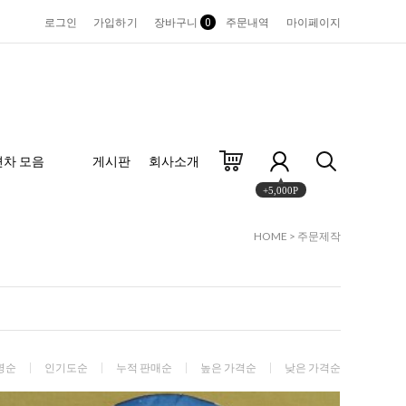
로그인
가입하기
장바구니
0
주문내역
마이페이지
편차 모음
게시판
회사소개
+5,000P
HOME
>
주문제작
명순
인기도순
누적 판매순
높은 가격순
낮은 가격순