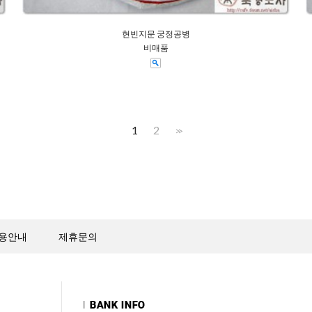
현빈지문 궁정공병
비매품
1
2
>>
용안내
제휴문의