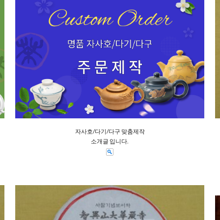
자사호/다기/다구 맞춤제작
소개글 입니다.