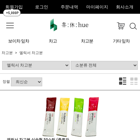
회원가입
로그인
주문내역
마이페이지
회사소개
+5,000P
보이차 잎차
차고
차고분
기타 잎차
차고분
엘릭서 차고분
정렬
엘릭서 차고분 실속형 50스틱 (종류와