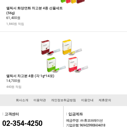
엘릭서 화양연화 차고분 4종 선물세트
(56g)
61,400원
1,840원 적립
엘릭서 차고분 4종 (각 1g*14포)
14,700원
440원 적립
회사소개
이용약관
개인정보취급방침
이용안내
제휴문의
l
고객센터
l
입금계좌
예금주명 : ㈜ 휴코퍼레이션
02-354-4250
기업은행: 969-029908-04-018