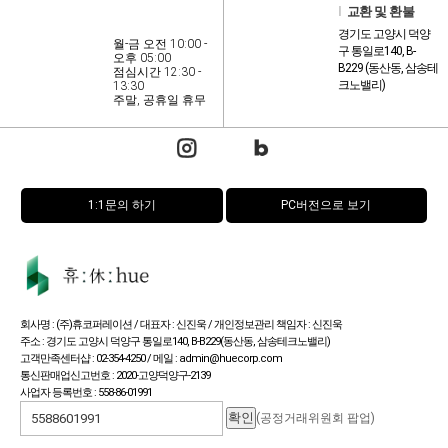
l
교환 및 환불
경기도 고양시 덕양
월-금 오전 10:00 -
구 통일로140, B-
오후 05:00
B229 (동산동, 삼송테
점심시간 12:30 -
크노밸리)
13:30
주말, 공휴일 휴무
1:1문의 하기
PC버전으로 보기
회사명 : (주)휴코퍼레이션 / 대표자 : 신진욱 / 개인정보관리 책임자 : 신진욱
주소 : 경기도 고양시 덕양구 통일로140, B-B229(동산동, 삼송테크노밸리)
고객만족센터샵 : 02-354-4250 / 메일 : admin@huecorp.com
통신판매업신고번호 : 2020-고양덕양구-2139
사업자 등록번호 : 558-86-01991
(공정거래위원회 팝업)