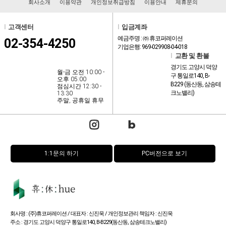
회사소개
이용약관
개인정보취급방침
이용안내
제휴문의
l
고객센터
l
입금계좌
예금주명 : ㈜ 휴코퍼레이션
02-354-4250
기업은행: 969-029908-04-018
l
교환 및 환불
경기도 고양시 덕양
월-금 오전 10:00 -
구 통일로140, B-
오후 05:00
B229 (동산동, 삼송테
점심시간 12:30 -
크노밸리)
13:30
주말, 공휴일 휴무
1:1문의 하기
PC버전으로 보기
회사명 : (주)휴코퍼레이션 / 대표자 : 신진욱 / 개인정보관리 책임자 : 신진욱
주소 : 경기도 고양시 덕양구 통일로140, B-B229(동산동, 삼송테크노밸리)