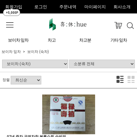
회원가입
로그인
주문내역
마이페이지
회사소개
+5,000P
보이차 잎차
차고
차고분
기타 잎차
보이차 잎차
보이차 (숙차)
정렬
07년 중차 곤명차창 복록수희 숙방전