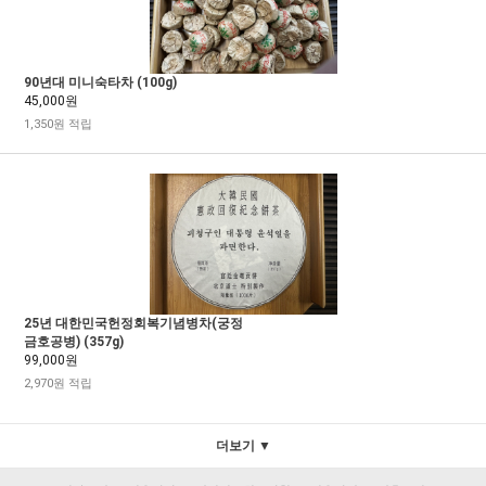
90년대 미니숙타차 (100g)
45,000원
1,350원 적립
25년 대한민국헌정회복기념병차(궁정
금호공병) (357g)
99,000원
2,970원 적립
더보기 ▼