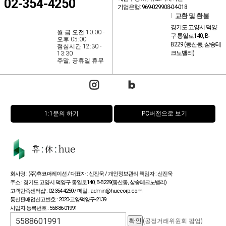
02-354-4250
기업은행: 969-029908-04-018
l
교환 및 환불
경기도 고양시 덕양
월-금 오전 10:00 -
구 통일로140, B-
오후 05:00
B229 (동산동, 삼송테
점심시간 12:30 -
크노밸리)
13:30
주말, 공휴일 휴무
1:1문의 하기
PC버전으로 보기
회사명 : (주)휴코퍼레이션 / 대표자 : 신진욱 / 개인정보관리 책임자 : 신진욱
주소 : 경기도 고양시 덕양구 통일로140, B-B229(동산동, 삼송테크노밸리)
고객만족센터샵 : 02-354-4250 / 메일 : admin@huecorp.com
통신판매업신고번호 : 2020-고양덕양구-2139
사업자 등록번호 : 558-86-01991
(공정거래위원회 팝업)