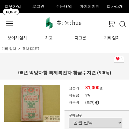
회원가입
로그인
주문내역
마이페이지
회사소개
+5,000P
보이차 잎차
차고
차고분
기타 잎차
기타 잎차
흑차 (黑茶)
3
08년 익양차창 특제복전차 황금수지련 (900g)
81,300
상품가
원
적립금
3%
배송비
(조건)
구매단위