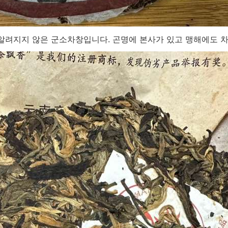
알려지지 않은 군소차창입니다. 곤명에 본사가 있고 맹해에도 차