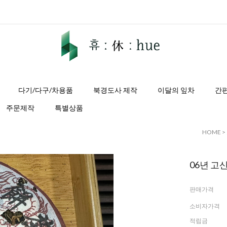
다기/다구/차용품
북경도사 제작
이달의 잎차
간
주문제작
특별상품
HOME
>
06년 고
판매가격
소비자가격
적립금