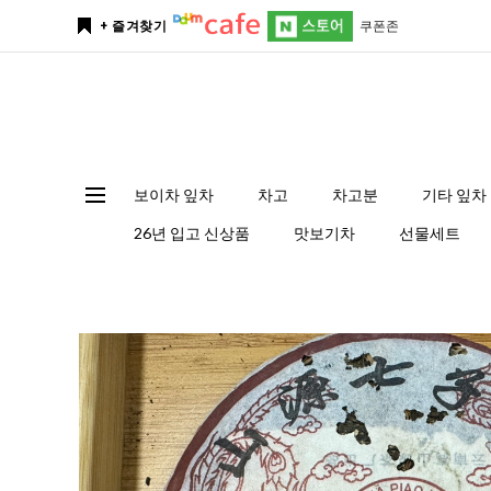
쿠폰존
+ 즐겨찾기
보이차 잎차
차고
차고분
기타 잎차
26년 입고 신상품
맛보기차
선물세트