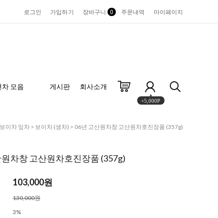
로그인
가입하기
장바구니
0
주문내역
마이페이지
편차 모음
게시판
회사소개
+5,000P
보이차 잎차
>
보이차 (생차)
> 06년 고산원차창 고산원차호진장품 (357g)
산원차창 고산원차호진장품 (357g)
103,000원
130,000원
3%