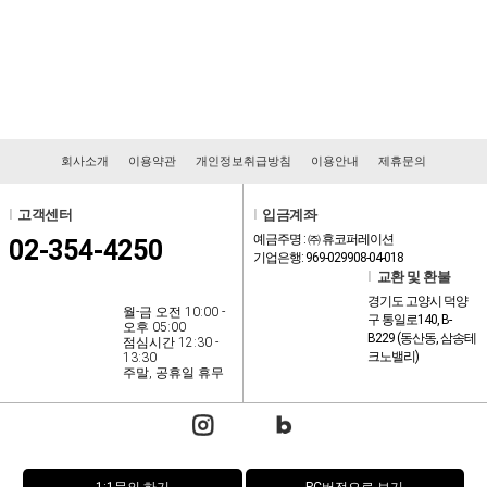
회사소개
이용약관
개인정보취급방침
이용안내
제휴문의
l
고객센터
l
입금계좌
예금주명 : ㈜ 휴코퍼레이션
02-354-4250
기업은행: 969-029908-04-018
l
교환 및 환불
경기도 고양시 덕양
월-금 오전 10:00 -
구 통일로140, B-
오후 05:00
B229 (동산동, 삼송테
점심시간 12:30 -
크노밸리)
13:30
주말, 공휴일 휴무