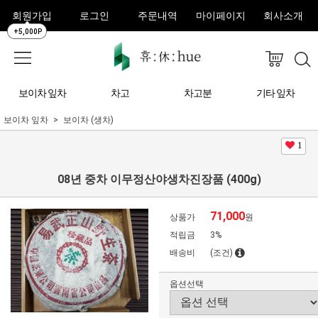
회원가입
로그인
주문내역
마이페이지
회사소개
+5,000P
보이차 잎차
차고
차고분
기타 잎차
보이차 잎차
보이차 (생차)
1
08년 중차 이무정산야생차진장품 (400g)
71,000
상품가
원
적립금
3%
배송비
(조건)
옵션선택