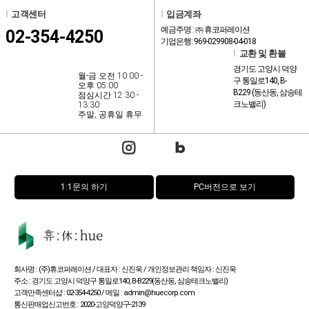
l
고객센터
l
입금계좌
예금주명 : ㈜ 휴코퍼레이션
02-354-4250
기업은행: 969-029908-04-018
l
교환 및 환불
경기도 고양시 덕양
월-금 오전 10:00 -
구 통일로140, B-
오후 05:00
B229 (동산동, 삼송테
점심시간 12:30 -
크노밸리)
13:30
주말, 공휴일 휴무
1:1문의 하기
PC버전으로 보기
회사명 : (주)휴코퍼레이션 / 대표자 : 신진욱 / 개인정보관리 책임자 : 신진욱
주소 : 경기도 고양시 덕양구 통일로140, B-B229(동산동, 삼송테크노밸리)
고객만족센터샵 : 02-354-4250 / 메일 : admin@huecorp.com
통신판매업신고번호 : 2020-고양덕양구-2139