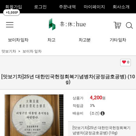
회원가입
로그인
주문내역
마이페이지
회사소개
+5,000P
보이차 잎차
차고
차고분
기타 잎차
맛보기차
보이차 잎차
0
[맛보기차]25년 대한민국헌정회복기념병차(궁정금호공병) (10
g)
4,200
상품가
원
적립금
3%
배송비
(조건)
[맛보기차]25년 대한민국헌정회복기
념병차(궁정금호공병) (10g)