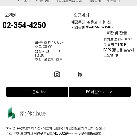
회사소개
이용약관
개인정보취급방침
이용안내
제휴문의
l
고객센터
l
입금계좌
예금주명 : ㈜ 휴코퍼레이션
02-354-4250
기업은행: 969-029908-04-018
l
교환 및 환불
경기도 고양시 덕양
월-금 오전 10:00 -
구 통일로140, B-
오후 05:00
B229 (동산동, 삼송테
점심시간 12:30 -
크노밸리)
13:30
주말, 공휴일 휴무
1:1문의 하기
PC버전으로 보기
회사명 : (주)휴코퍼레이션 / 대표자 : 신진욱 / 개인정보관리 책임자 : 신진욱
주소 : 경기도 고양시 덕양구 통일로140, B-B229(동산동, 삼송테크노밸리)