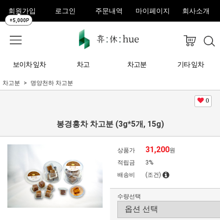
회원가입
로그인
주문내역
마이페이지
회사소개
+5,000P
보이차 잎차
차고
차고분
기타 잎차
차고분
명양천하 차고분
0
봉경홍차 차고분 (3g*5개, 15g)
31,200
상품가
원
적립금
3%
배송비
(조건)
수량선택