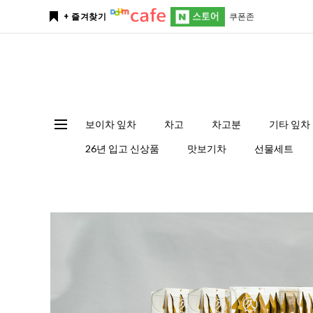
쿠폰존
+ 즐겨찾기
보이차 잎차
차고
차고분
기타 잎차
26년 입고 신상품
맛보기차
선물세트