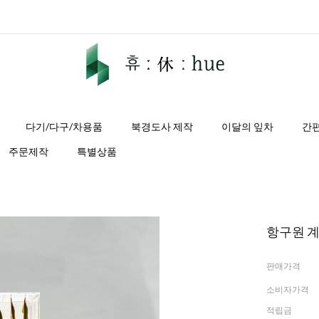
다기/다구/차용품
북경도사 제작
이달의 잎차
간
주문제작
특별상품
항구원 계화
판매가격
소비자가격
적립금