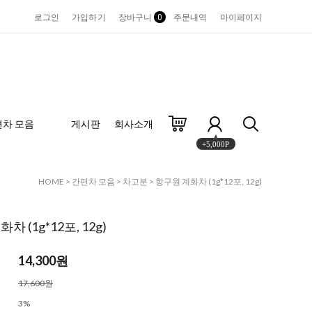
로그인
가입하기
장바구니
0
주문내역
마이페이지
편차 모음
게시판
회사소개
+5,000P
HOME
>
간편차 모음
>
차고분
> 항구원 계화차 (1g*12포, 12g)
차 (1g*12포, 12g)
14,300원
17,600원
3%