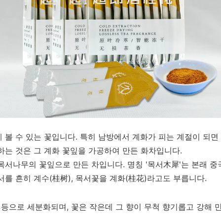
 볼 수 있는 꽃입니다. 특히 남방에서 계화가 피는 계절이 되면
하는 것은 그 계화 꽃잎을 가공하여 만든 화차입니다.
목서나무의 꽃잎으로 만든 차입니다. 명칭 '목서木犀'는 본래 중
를 흔히 계수(桂树), 목서꽃을 계화(桂花)라고도 부릅니다.
) 등으로 세분화되며, 꽃은 작은데 그 향이 무척 향기롭고 강해