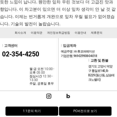
듯한 느낌이 납니다. 웬만한 잎차 우린 것보다 더 고급진 맛과
향입니다. 이 차고분이 있으면 더 이상 잎차 생각이 안 날 것 같
습니다. 이제는 번거롭게 개완으로 잎차 우릴 필요가 없어졌습
니다. 기술의 발전이 놀랍습니다.
회사소개
이용약관
개인정보취급방침
이용안내
제휴문의
l
고객센터
l
입금계좌
예금주명 : ㈜ 휴코퍼레이션
02-354-4250
기업은행: 969-029908-04-018
l
교환 및 환불
경기도 고양시 덕양
월-금 오전 10:00 -
구 통일로140, B-
오후 05:00
B229 (동산동, 삼송테
점심시간 12:30 -
크노밸리)
13:30
주말, 공휴일 휴무
1:1문의 하기
PC버전으로 보기