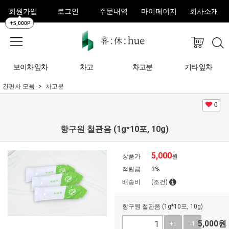
회원가입
로그인
주문내역
마이페이지
회사소개
+5,000P
보이차 잎차
차고
차고분
기타 잎차
간편차 모음
차고분
0
항구원 철관음 (1g*10포, 10g)
5,000
상품가
원
적립금
3%
배송비
(조건)
항구원 철관음 (1g*10포, 10g)
5,000
원
+1
-1