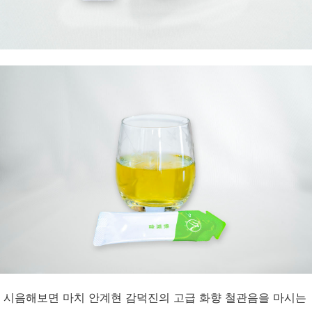
시음해보면 마치 안계현 감덕진의 고급 화향 철관음을 마시는