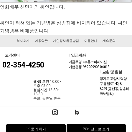
영화배우 신민아의 싸인입니다.
싸인이 적혀 있는 기념병은 삼송점에 비치되어 있습니다. 싸인
기념병은 비매품입니다.
회사소개
이용약관
개인정보취급방침
이용안내
제휴문의
l
고객센터
l
입금계좌
예금주명 : ㈜ 휴코퍼레이션
02-354-4250
기업은행: 969-029908-04-018
l
교환 및 환불
경기도 고양시 덕양
월-금 오전 10:00 -
구 통일로140, B-
오후 05:00
B229 (동산동, 삼송테
점심시간 12:30 -
크노밸리)
13:30
주말, 공휴일 휴무
1:1문의 하기
PC버전으로 보기