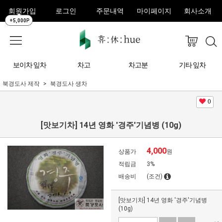
회원가입
로그인
주문내역
마이페이지
회사소개
+5,000P
보이차 잎차
차고
차고분
기타 잎차
북경도사 제작
북경도사 생차
0
[맛보기차] 14년 영화 '경주'기념병 (10g)
4,000
상품가
원
적립금
3%
배송비
(조건)
[맛보기차] 14년 영화 '경주'기념병
(10g)