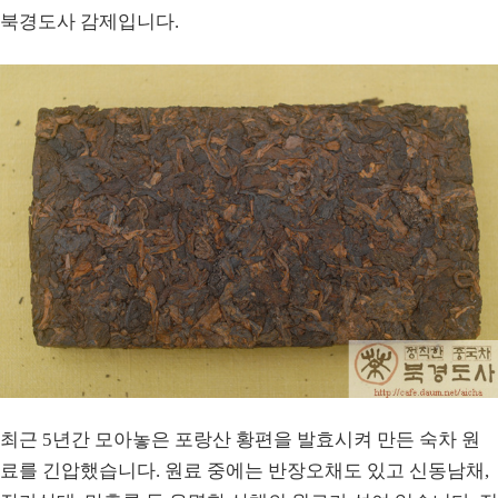
북경도사 감제입니다.
최근 5년간 모아놓은 포랑산 황편을 발효시켜 만든 숙차 원
료를 긴압했습니다. 원료 중에는 반장오채도 있고 신동남채,