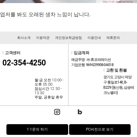
엽저를 봐도 오래된 생차 느낌이 납니다.
회사소개
이용약관
개인정보취급방침
이용안내
제휴문의
l
고객센터
l
입금계좌
예금주명 : ㈜ 휴코퍼레이션
02-354-4250
기업은행: 969-029908-04-018
l
교환 및 환불
경기도 고양시 덕양
월-금 오전 10:00 -
구 통일로140, B-
오후 05:00
B229 (동산동, 삼송테
점심시간 12:30 -
크노밸리)
13:30
주말, 공휴일 휴무
1:1문의 하기
PC버전으로 보기