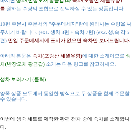
하시면
생차
(반장오채 황금갑)와
숙차
(포랑산 세월유향)
를
원하는 수량의 조합으로 선택하실 수 있는 상품입니다.
10편 주문시 주
문서의 "주문메세지"란에 원하시는 수량을 써
주시기 바랍니다.
(ex1. 생차 3편 + 숙차 7편) (ex2. 생,숙 각 5
편)
만일 주문메세지에 표시가 없으면 숙차만 보내드립니다.
아래의 본문은
숙차
(포랑산 세월유향)
에 대한 소개이므로
생
차
(반장오채 황금갑)
소개는 다음 링크를 참고하세요.
생차 보러가기 (클릭)
양쪽 상품
모두
에서 동일한 방식으로 두 상품을 함께 주문할
수 있습니다.
이번에 생숙 세트로 제작한 황편 전차 중에 숙차를 소개합니
다.