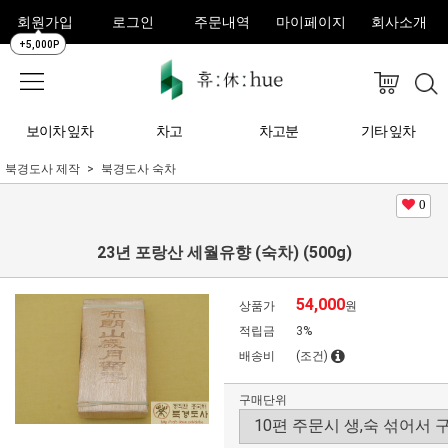
회원가입
로그인
주문내역
마이페이지
회사소개
+5,000P
보이차 잎차
차고
차고분
기타 잎차
북경도사 제작
북경도사 숙차
0
23년 포랑산 세월유향 (숙차) (500g)
54,000
상품가
원
적립금
3%
배송비
(조건)
구매단위