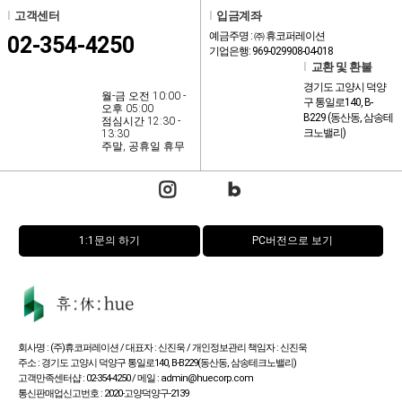
l
고객센터
l
입금계좌
예금주명 : ㈜ 휴코퍼레이션
02-354-4250
기업은행: 969-029908-04-018
l
교환 및 환불
경기도 고양시 덕양
월-금 오전 10:00 -
구 통일로140, B-
오후 05:00
B229 (동산동, 삼송테
점심시간 12:30 -
크노밸리)
13:30
주말, 공휴일 휴무
1:1문의 하기
PC버전으로 보기
회사명 : (주)휴코퍼레이션 / 대표자 : 신진욱 / 개인정보관리 책임자 : 신진욱
주소 : 경기도 고양시 덕양구 통일로140, B-B229(동산동, 삼송테크노밸리)
고객만족센터샵 : 02-354-4250 / 메일 : admin@huecorp.com
통신판매업신고번호 : 2020-고양덕양구-2139