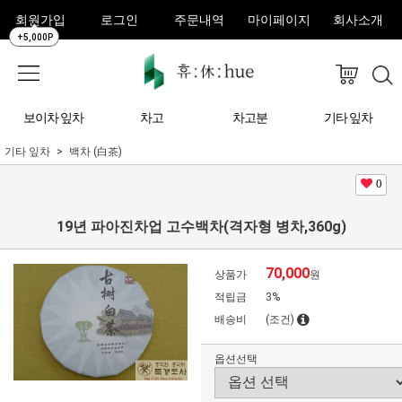
회원가입
로그인
주문내역
마이페이지
회사소개
+5,000P
보이차 잎차
차고
차고분
기타 잎차
기타 잎차
백차 (白茶)
0
19년 파아진차업 고수백차(격자형 병차,360g)
70,000
상품가
원
적립금
3%
배송비
(조건)
옵션선택