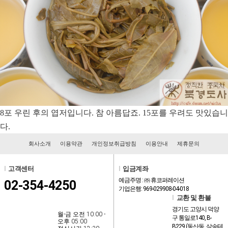
8포 우린 후의 엽저입니다. 참 아름답죠. 15포를 우려도 맛있습니
다.
회사소개
이용약관
개인정보취급방침
이용안내
제휴문의
l
고객센터
l
입금계좌
예금주명 : ㈜ 휴코퍼레이션
02-354-4250
기업은행: 969-029908-04-018
l
교환 및 환불
경기도 고양시 덕양
월-금 오전 10:00 -
구 통일로140, B-
오후 05:00
B229 (동산동, 삼송테