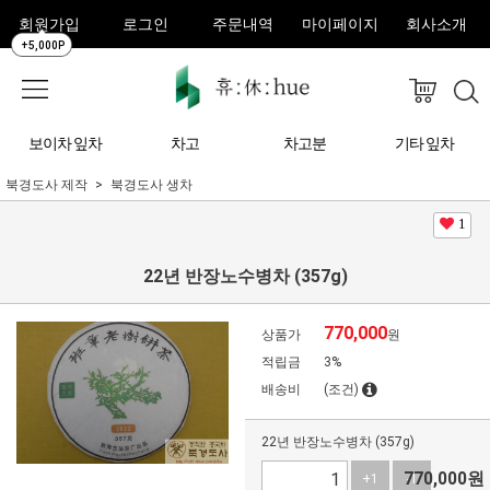
회원가입
로그인
주문내역
마이페이지
회사소개
+5,000P
보이차 잎차
차고
차고분
기타 잎차
북경도사 제작
북경도사 생차
1
22년 반장노수병차 (357g)
770,000
상품가
원
적립금
3%
배송비
(조건)
22년 반장노수병차 (357g)
770,000
원
+1
-1