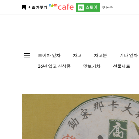
쿠폰존
+ 즐겨찾기
보이차 잎차
차고
차고분
기타 잎차
26년 입고 신상품
맛보기차
선물세트