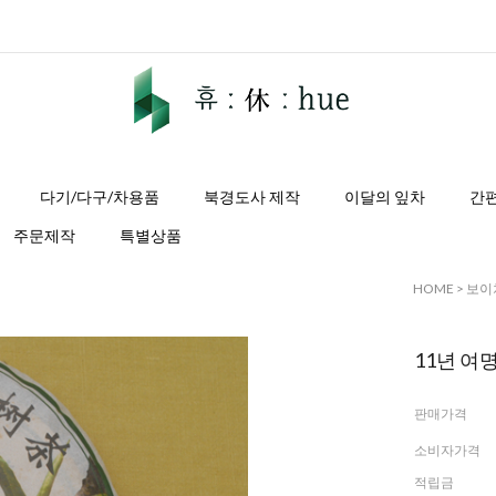
다기/다구/차용품
북경도사 제작
이달의 잎차
간
주문제작
특별상품
HOME
>
보이
11년 여
판매가격
소비자가격
적립금