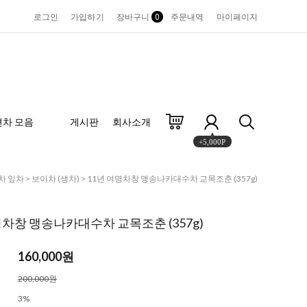
로그인
가입하기
장바구니
0
주문내역
마이페이지
편차 모음
게시판
회사소개
+5,000P
차 잎차
>
보이차 (생차)
> 11년 여명차창 맹송나카대수차 교목조춘 (357g)
명차창 맹송나카대수차 교목조춘 (357g)
160,000원
200,000원
3%