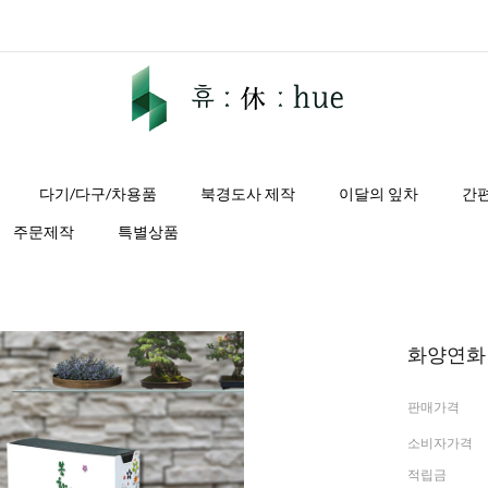
다기/다구/차용품
북경도사 제작
이달의 잎차
간
주문제작
특별상품
화양연화 차
판매가격
소비자가격
적립금