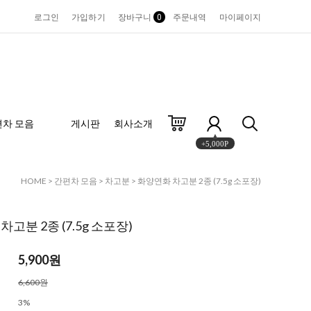
로그인
가입하기
장바구니
0
주문내역
마이페이지
편차 모음
게시판
회사소개
+5,000P
HOME
>
간편차 모음
>
차고분
> 화양연화 차고분 2종 (7.5g 소포장)
고분 2종 (7.5g 소포장)
5,900원
6,600원
3%