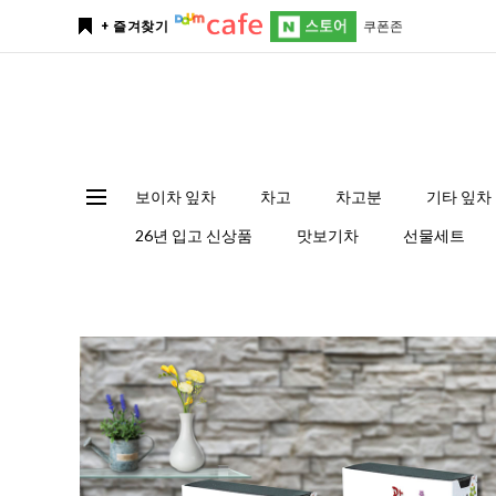
쿠폰존
+ 즐겨찾기
보이차 잎차
차고
차고분
기타 잎차
26년 입고 신상품
맛보기차
선물세트