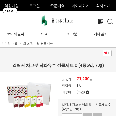
회원가입
로그인
주문내역
마이페이지
회사소개
+5,000P
보이차 잎차
차고
차고분
기타 잎차
간편차 모음
차고/차고분 선물세트
0
엘릭서 차고분 낙화유수 선물세트 C (4종5입, 70g)
71,200
상품가
원
적립금
3%
배송비
(조건)
엘릭서 차고분 낙화유수 선물세트 C
(4종5입, 70g)