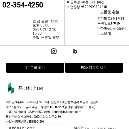
예금주명 : ㈜ 휴코퍼레이션
02-354-4250
기업은행: 969-029908-04-018
l
교환 및 환불
경기도 고양시 덕양
월-금 오전 10:00 -
구 통일로140, B-
오후 05:00
B229 (동산동, 삼송테
점심시간 12:30 -
크노밸리)
13:30
주말, 공휴일 휴무
1:1문의 하기
PC버전으로 보기
회사명 : (주)휴코퍼레이션 / 대표자 : 신진욱 / 개인정보관리 책임자 : 신진욱
주소 : 경기도 고양시 덕양구 통일로140, B-B229(동산동, 삼송테크노밸리)
고객만족센터샵 : 02-354-4250 / 메일 : admin@huecorp.com
통신판매업신고번호 : 2020-고양덕양구-2139
사업자 등록번호 : 558-86-01991
(공정거래위원회 팝업)