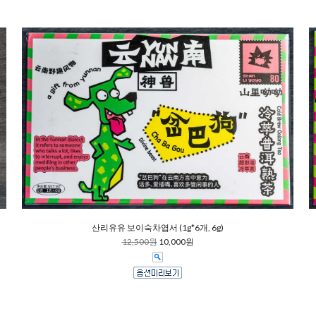
산리유유 보이숙차엽서 (1g*6개, 6g)
12,500원
10,000원