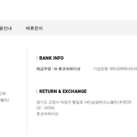
용안내
제휴문의
예금주명 : ㈜ 휴코퍼레이션
기업은행: 969-029908-04-0
신진욱
노밸리)
경기도 고양시 덕양구 통일로 140 (삼송테크노밸리) B-B229
(우 : 10594)
휴코퍼레이션