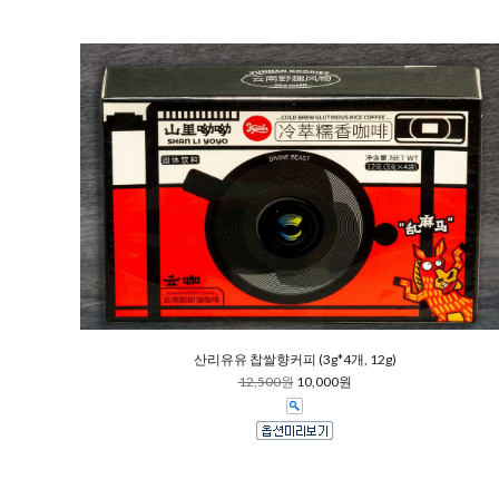
산리유유 찹쌀향커피 (3g*4개, 12g)
12,500원
10,000원