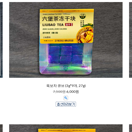
육보차 큐브 (3g*9개, 27g)
7,500원
6,000원