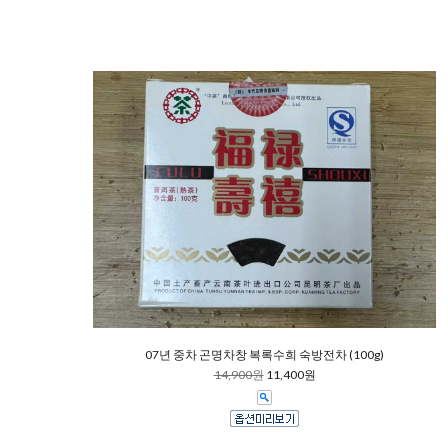
07년 중차 곤명차창 복록수희 숙방전차 (100g)
14,900원
11,400원