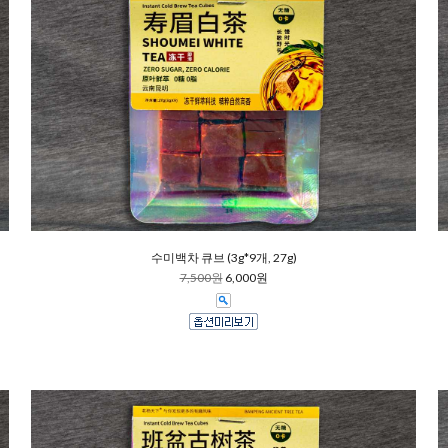
수미백차 큐브 (3g*9개, 27g)
7,500원
6,000원