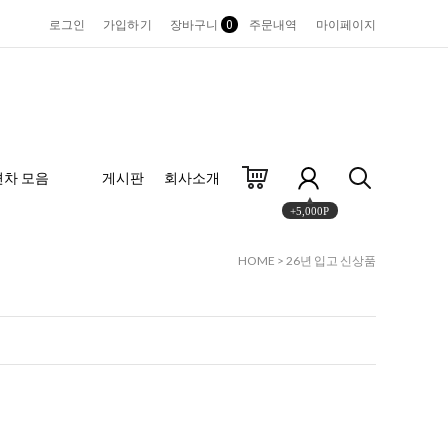
로그인
가입하기
장바구니
0
주문내역
마이페이지
편차 모음
게시판
회사소개
+5,000P
HOME
>
26년 입고 신상품