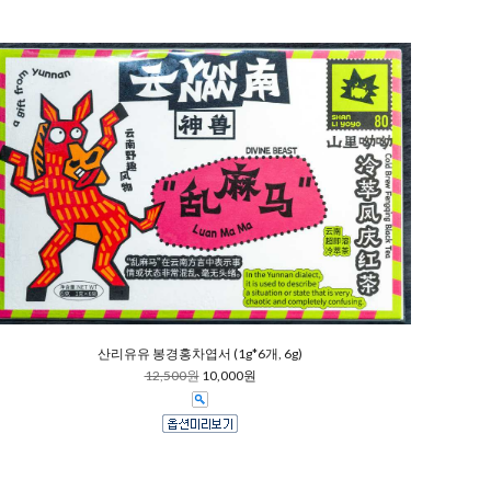
산리유유 봉경홍차엽서 (1g*6개, 6g)
12,500원
10,000원