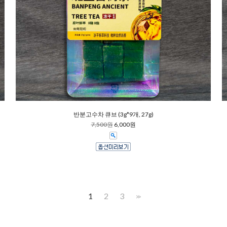
반분고수차 큐브 (3g*9개, 27g)
7,500원
6,000원
1
2
3
>>