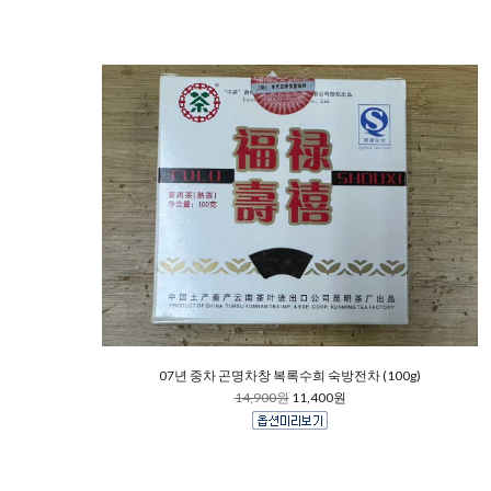
07년 중차 곤명차창 복록수희 숙방전차 (100g)
14,900원
11,400원