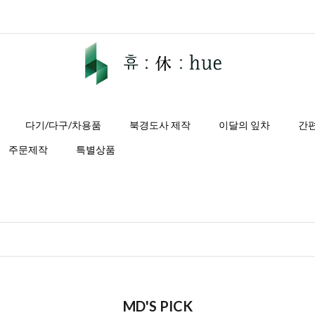
다기/다구/차용품
북경도사 제작
이달의 잎차
간
주문제작
특별상품
MD'S PICK