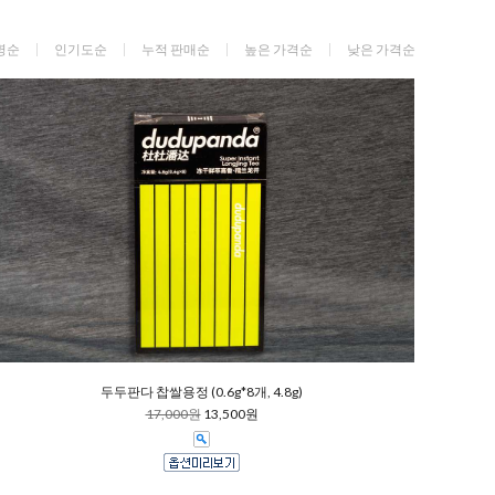
명순
인기도순
누적 판매순
높은 가격순
낮은 가격순
두두판다 찹쌀용정 (0.6g*8개, 4.8g)
17,000원
13,500원