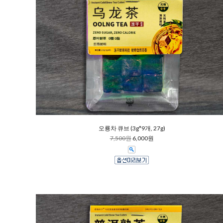
오룡차 큐브 (3g*9개, 27g)
7,500원
6,000원