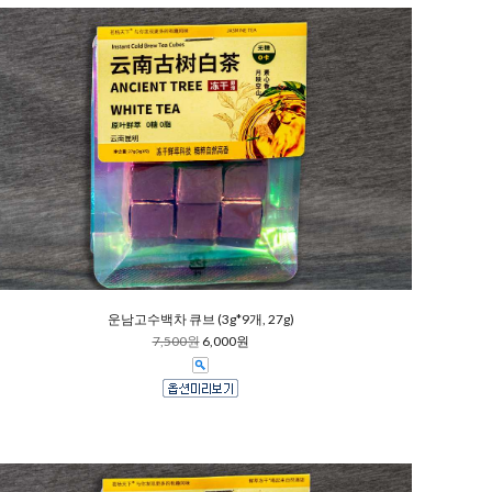
운남고수백차 큐브 (3g*9개, 27g)
7,500원
6,000원