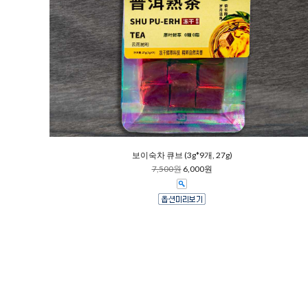
보이숙차 큐브 (3g*9개, 27g)
7,500원
6,000원