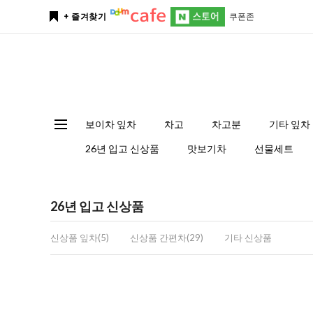
쿠폰존
+ 즐겨찾기
보이차 잎차
차고
차고분
기타 잎차
26년 입고 신상품
맛보기차
선물세트
26년 입고 신상품
신상품 잎차(5)
신상품 간편차(29)
기타 신상품