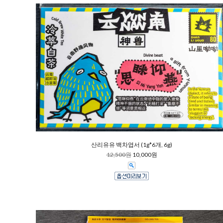
산리유유 백차엽서 (1g*6개, 6g)
12,500원
10,000원