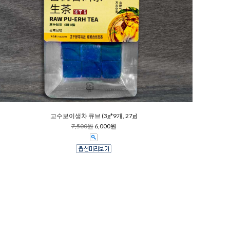
고수보이생차 큐브 (3g*9개, 27g)
7,500원
6,000원