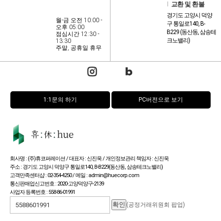
l
교환 및 환불
경기도 고양시 덕양
월-금 오전 10:00 -
구 통일로140, B-
오후 05:00
B229 (동산동, 삼송테
점심시간 12:30 -
크노밸리)
13:30
주말, 공휴일 휴무
1:1문의 하기
PC버전으로 보기
회사명 : (주)휴코퍼레이션 / 대표자 : 신진욱 / 개인정보관리 책임자 : 신진욱
주소 : 경기도 고양시 덕양구 통일로140, B-B229(동산동, 삼송테크노밸리)
고객만족센터샵 : 02-354-4250 / 메일 : admin@huecorp.com
통신판매업신고번호 : 2020-고양덕양구-2139
사업자 등록번호 : 558-86-01991
(공정거래위원회 팝업)