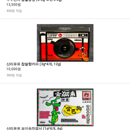
13,500원
400원 적립
산리유유 찹쌀향커피 (3g*4개, 12g)
10,000원
300원 적립
산리유유 보이숙차엽서 (1g*6개, 6g)