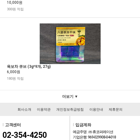
10,000원
300원 적립
육보차 큐브 (3g*9개, 27g)
6,000원
180원 적립
더보기 ▼
회사소개
이용약관
개인정보취급방침
이용안내
제휴문의
l
고객센터
l
입금계좌
예금주명 : ㈜ 휴코퍼레이션
02-354-4250
기업은행: 969-029908-04-018