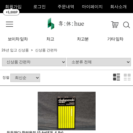
회원가입
로그인
주문내역
마이페이지
회사소개
+5,000P
보이차 잎차
차고
차고분
기타 잎차
26년 입고 신상품
신상품 간편차
정렬
두두판다 찹쌀용정 (0.6g*8개, 4.8g)