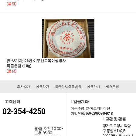
(품절)
[맛보기차] 06년 이무산교목야생병차
특급춘첨 (10g)
(품절)
회사소개
이용약관
개인정보취급방침
이용안내
제휴문의
l
고객센터
l
입금계좌
예금주명 : ㈜ 휴코퍼레이션
02-354-4250
기업은행: 969-029908-04-018
l
교환 및 환불
경기도 고양시 덕양
월-금 오전 10:00 -
구 통일로140, B-
오후 05:00