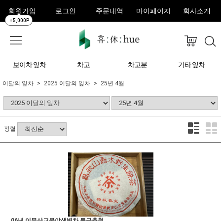
회원가입
로그인
주문내역
마이페이지
회사소개
+5,000P
보이차 잎차
차고
차고분
기타 잎차
이달의 잎차
2025 이달의 잎차
25년 4월
정렬
06년 이무산교목야생병차 특급춘첨