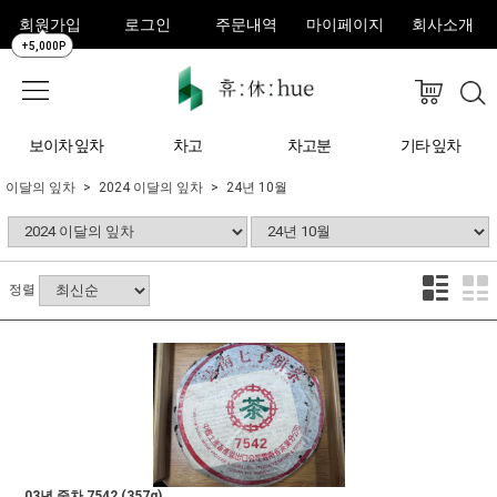
회원가입
로그인
주문내역
마이페이지
회사소개
+5,000P
보이차 잎차
차고
차고분
기타 잎차
이달의 잎차
2024 이달의 잎차
24년 10월
정렬
03년 중차 7542 (357g)