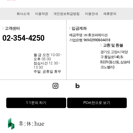
회사소개
이용약관
개인정보취급방침
이용안내
제휴문의
l
고객센터
l
입금계좌
예금주명 : ㈜ 휴코퍼레이션
02-354-4250
기업은행: 969-029908-04-018
l
교환 및 환불
경기도 고양시 덕양
월-금 오전 10:00 -
구 통일로140, B-
오후 05:00
B229 (동산동, 삼송테
점심시간 12:30 -
크노밸리)
13:30
주말, 공휴일 휴무
1:1문의 하기
PC버전으로 보기