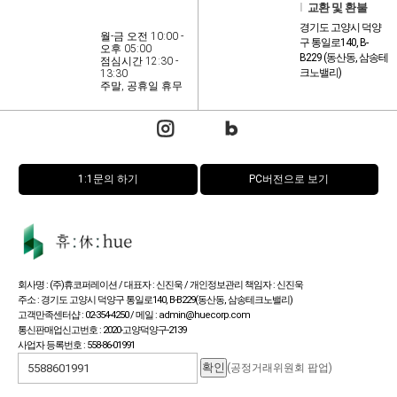
l
교환 및 환불
경기도 고양시 덕양
월-금 오전 10:00 -
구 통일로140, B-
오후 05:00
B229 (동산동, 삼송테
점심시간 12:30 -
크노밸리)
13:30
주말, 공휴일 휴무
1:1문의 하기
PC버전으로 보기
회사명 : (주)휴코퍼레이션 / 대표자 : 신진욱 / 개인정보관리 책임자 : 신진욱
주소 : 경기도 고양시 덕양구 통일로140, B-B229(동산동, 삼송테크노밸리)
고객만족센터샵 : 02-354-4250 / 메일 : admin@huecorp.com
통신판매업신고번호 : 2020-고양덕양구-2139
사업자 등록번호 : 558-86-01991
(공정거래위원회 팝업)