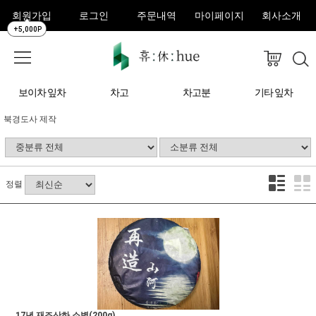
회원가입
로그인
주문내역
마이페이지
회사소개
+5,000P
보이차 잎차
차고
차고분
기타 잎차
북경도사 제작
정렬
17년 재조산하 소병(200g)