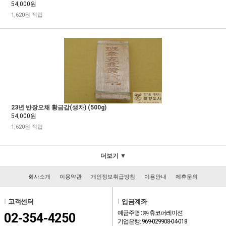
54,000원
1,620원 적립
23년 반장오채 황금갑(생차) (500g)
54,000원
1,620원 적립
더보기 ▼
회사소개
이용약관
개인정보취급방침
이용안내
제휴문의
l
고객센터
l
입금계좌
예금주명 : ㈜ 휴코퍼레이션
02-354-4250
기업은행: 969-029908-04-018