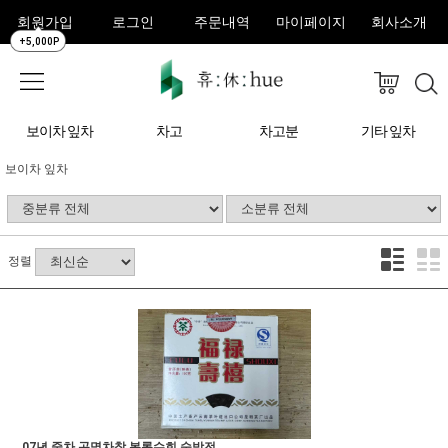
회원가입
로그인
주문내역
마이페이지
회사소개
+5,000P
보이차 잎차
차고
차고분
기타 잎차
보이차 잎차
정렬
07년 중차 곤명차창 복록수희 숙방전