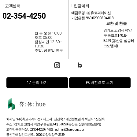
l
고객센터
l
입금계좌
예금주명 : ㈜ 휴코퍼레이션
02-354-4250
기업은행: 969-029908-04-018
l
교환 및 환불
경기도 고양시 덕양
월-금 오전 10:00 -
구 통일로140, B-
오후 05:00
B229 (동산동, 삼송테
점심시간 12:30 -
크노밸리)
13:30
주말, 공휴일 휴무
1:1문의 하기
PC버전으로 보기
회사명 : (주)휴코퍼레이션 / 대표자 : 신진욱 / 개인정보관리 책임자 : 신진욱
주소 : 경기도 고양시 덕양구 통일로140, B-B229(동산동, 삼송테크노밸리)
고객만족센터샵 : 02-354-4250 / 메일 : admin@huecorp.com
통신판매업신고번호 : 2020-고양덕양구-2139