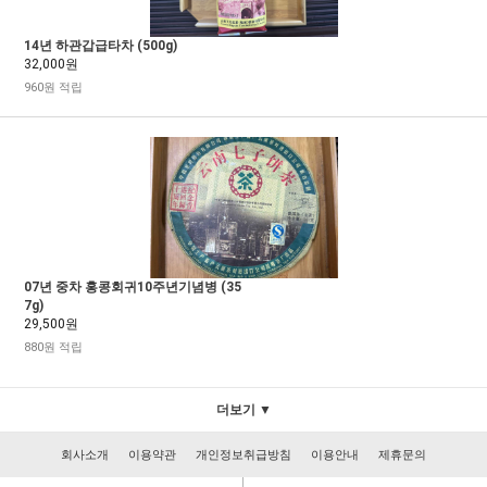
14년 하관갑급타차 (500g)
32,000원
960원 적립
07년 중차 홍콩회귀10주년기념병 (35
7g)
29,500원
880원 적립
더보기 ▼
회사소개
이용약관
개인정보취급방침
이용안내
제휴문의