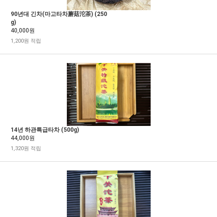
90년대 긴차(마고타차蘑菇沱茶) (250
g)
40,000원
1,200원 적립
14년 하관특급타차 (500g)
44,000원
1,320원 적립