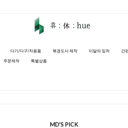
다기/다구/차용품
북경도사 제작
이달의 잎차
간
주문제작
특별상품
MD'S PICK