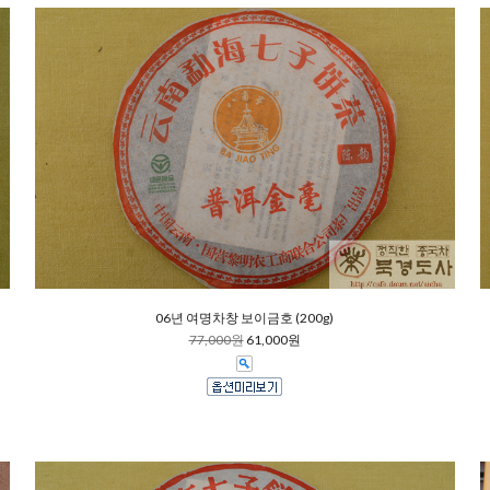
06년 여명차창 보이금호 (200g)
77,000원
61,000원