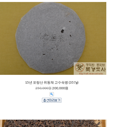
15년 포랑산 위동채 고수숙병 (357g)
250,000원
200,000원