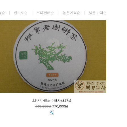
명순
인기도순
누적 판매순
높은 가격순
낮은 가격순
22년 반장노수병차 (357g)
963,000원
770,000원