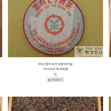
03년 중차 녹인숙병 (357g)
70,000원
56,000원