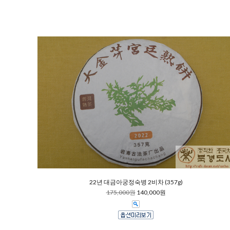
22년 대금아궁정숙병 2비차 (357g)
175,000원
140,000원