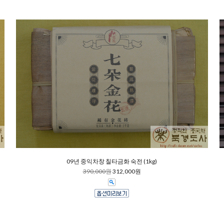
09년 중익차창 칠타금화 숙전 (1kg)
390,000원
312,000원