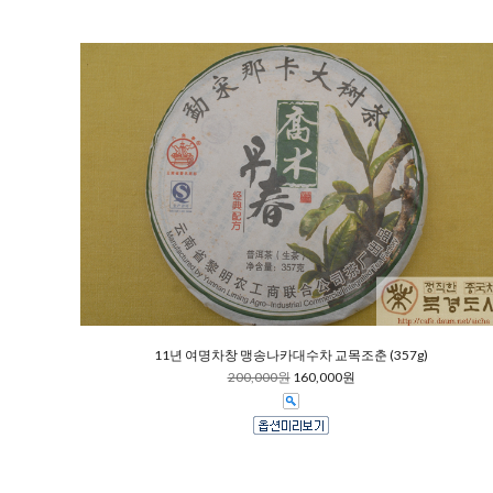
11년 여명차창 맹송나카대수차 교목조춘 (357g)
200,000원
160,000원