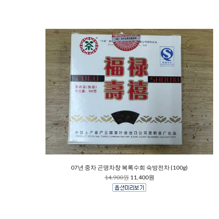
07년 중차 곤명차창 복록수희 숙방전차 (100g)
14,900원
11,400원