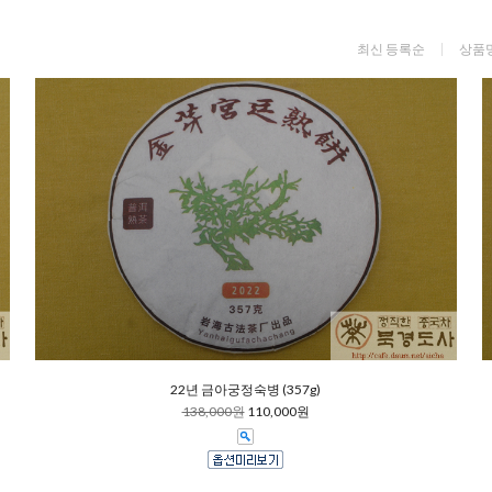
최신 등록순
상품
22년 금아궁정숙병 (357g)
138,000원
110,000원