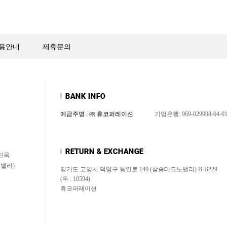
용안내
제휴문의
예금주명 : ㈜ 휴코퍼레이션
기업은행: 969-029908-04-0
신진욱
노밸리)
경기도 고양시 덕양구 통일로 140 (삼송테크노밸리) B-B229
(우 : 10594)
휴코퍼레이션