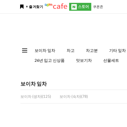
쿠폰존
+ 즐겨찾기
보이차 잎차
차고
차고분
기타 잎차
26년 입고 신상품
맛보기차
선물세트
보이차 잎차
보이차 (생차)(125)
보이차 (숙차)(78)