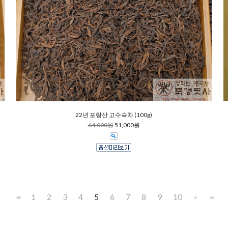
22년 포랑산 고수숙차 (100g)
64,000원
51,000원
1
2
3
4
5
6
7
8
9
10
<<
>
>>