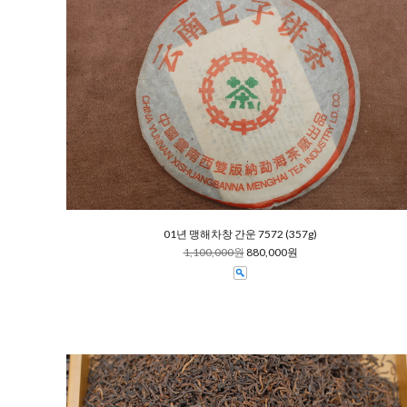
01년 맹해차창 간운 7572 (357g)
1,100,000원
880,000원