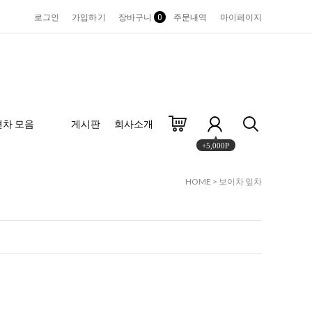
로그인
가입하기
장바구니
0
주문내역
마이페이지
편차 모음
게시판
회사소개
+5,000P
HOME
>
보이차 잎차