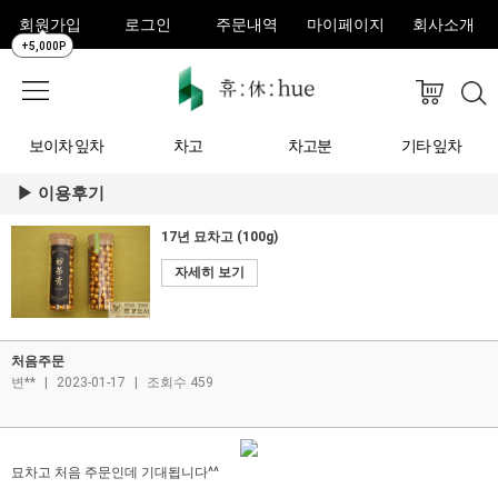
회원가입
로그인
주문내역
마이페이지
회사소개
+5,000P
보이차 잎차
차고
차고분
기타 잎차
이용후기
17년 묘차고 (100g)
자세히 보기
처음주문
변**
|
2023-01-17
|
조회수 459
묘차고 처음 주문인데 기대됩니다^^