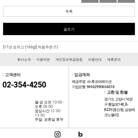
목록
글쓰기
[17년 묘차고 (100g)]
처음주문 (1)
회사소개
이용약관
개인정보취급방침
이용안내
제휴문의
l
고객센터
l
입금계좌
예금주명 : ㈜ 휴코퍼레이션
02-354-4250
기업은행: 969-029908-04-018
l
교환 및 환불
경기도 고양시 덕양
월-금 오전 10:00 -
구 통일로140, B-
오후 05:00
B229 (동산동, 삼송테
점심시간 12:30 -
크노밸리)
13:30
주말, 공휴일 휴무