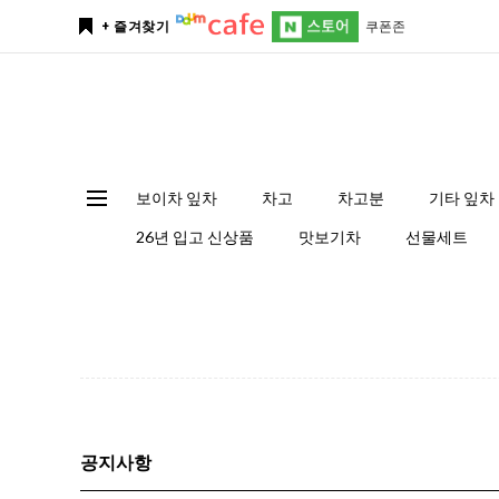
쿠폰존
+ 즐겨찾기
보이차 잎차
차고
차고분
기타 잎차
26년 입고 신상품
맛보기차
선물세트
공지사항