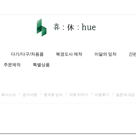
다기/다구/차용품
북경도사 제작
이달의 잎차
간
주문제작
특별상품
회사소식
공지사항
중국茶 상식
차茶 이야기
이용후기
질문과 대답