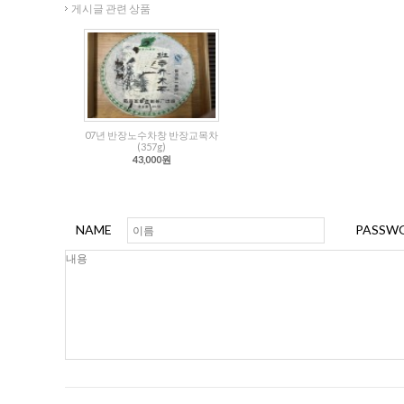
게시글 관련 상품
07년 반장노수차창 반장교목차
(357g)
43,000원
NAME
PASSW