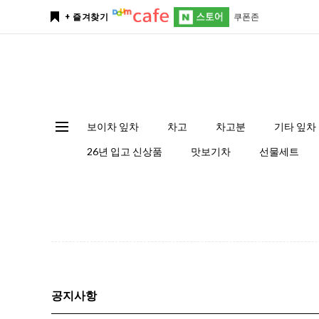
쿠폰존
+ 즐겨찾기
보이차 잎차
차고
차고분
기타 잎차
26년 입고 신상품
맛보기차
선물세트
공지사항