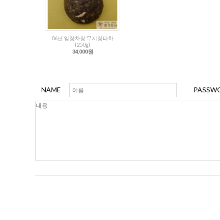
06년 임창차창 무지청타차
(250g)
34,000원
NAME
PASSW