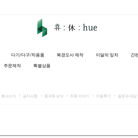
다기/다구/차용품
북경도사 제작
이달의 잎차
간
주문제작
특별상품
회사소식
공지사항
중국茶 상식
차茶 이야기
이용후기
질문과 대답