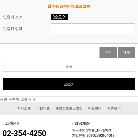
자동입력방지 프로그램
인증키 보기
인증키 입력
수정
삭제
목록
글쓰기
관련 목록이 없습니다.
회사소개
이용약관
개인정보취급방침
이용안내
제휴문의
l
고객센터
l
입금계좌
예금주명 : ㈜ 휴코퍼레이션
02-354-4250
기업은행: 969-029908-04-018