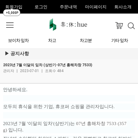
회원가입
로그인
주문내역
마이페이지
회사소개
+5,000P
보이차 잎차
차고
차고분
기타 잎차
공지사항
2023년 7월 이달의 잎차 (상반기-07년 흥해차창 7533)
관리자
|
2023-07-01
|
조회수 484
안녕하세요.
모두의 휴식을 위한 기업, 휴코퍼 쇼핑몰 관리자입니다.
2023년 7월 '이달의 잎차'(상반기)는
07년 흥해차창 7533 (357
g)
입니다.