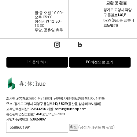
l
교환 및 환불
경기도 고양시 덕양
월-금 오전 10:00 -
구 통일로140, B-
오후 05:00
B229 (동산동, 삼송테
점심시간 12:30 -
크노밸리)
13:30
주말, 공휴일 휴무
1:1문의 하기
PC버전으로 보기
회사명 : (주)휴코퍼레이션 / 대표자 : 신진욱 / 개인정보관리 책임자 : 신진욱
주소 : 경기도 고양시 덕양구 통일로140, B-B229(동산동, 삼송테크노밸리)
고객만족센터샵 : 02-354-4250 / 메일 : admin@huecorp.com
통신판매업신고번호 : 2020-고양덕양구-2139
사업자 등록번호 : 558-86-01991
(공정거래위원회 팝업)