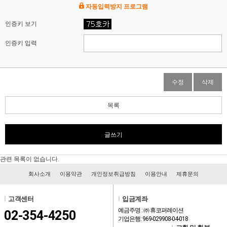
자동입력방지 프로그램
인증키 보기
인증키 입력
수정
삭제
목록
글쓰기
관련 목록이 없습니다.
회사소개
이용약관
개인정보취급방침
이용안내
제휴문의
l
고객센터
l
입금계좌
예금주명 : ㈜ 휴코퍼레이션
02-354-4250
기업은행: 969-029908-04-018