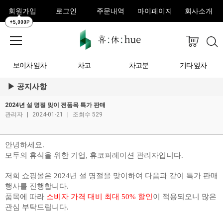
회원가입
로그인
주문내역
마이페이지
회사소개
+5,000P
보이차 잎차
차고
차고분
기타 잎차
공지사항
2024년 설 명절 맞이 전품목 특가 판매
관리자
|
2024-01-21
|
조회수 529
안녕하세요.
모두의 휴식을 위한 기업, 휴코퍼레이션 관리자입니다.
저희 쇼핑몰은 2024년 설 명절을 맞이하여 다음과 같이 특가 판매
행사를 진행합니다.
품목에 따라
소비자 가격 대비 최대 50% 할인
이 적용되오니 많은
관심 부탁드립니다.