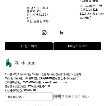
l
교환 및 환불
경기도 고양시 덕양
월-금 오전 10:00 -
구 통일로140, B-
오후 05:00
B229 (동산동, 삼송테
점심시간 12:30 -
크노밸리)
13:30
주말, 공휴일 휴무
1:1문의 하기
PC버전으로 보기
회사명 : (주)휴코퍼레이션 / 대표자 : 신진욱 / 개인정보관리 책임자 : 신진욱
주소 : 경기도 고양시 덕양구 통일로140, B-B229(동산동, 삼송테크노밸리)
고객만족센터샵 : 02-354-4250 / 메일 : admin@huecorp.com
통신판매업신고번호 : 2020-고양덕양구-2139
사업자 등록번호 : 558-86-01991
(공정거래위원회 팝업)